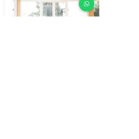
Módulo 5
Chakras,
mantras,
mudras
y
meditación
par
a adolescentes